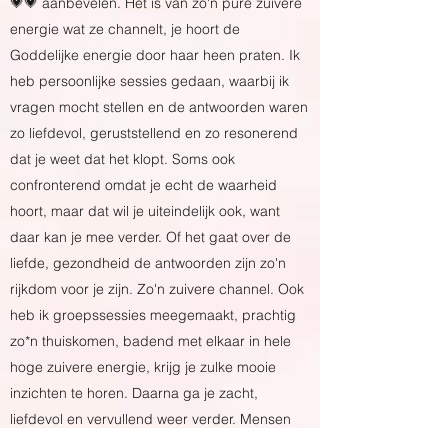
💗💗 aanbevelen. Het is van zo'n pure zuivere
energie wat ze channelt, je hoort de
Goddelijke energie door haar heen praten. Ik
heb persoonlijke sessies gedaan, waarbij ik
vragen mocht stellen en de antwoorden waren
zo liefdevol, geruststellend en zo resonerend
dat je weet dat het klopt. Soms ook
confronterend omdat je echt de waarheid
hoort, maar dat wil je uiteindelijk ook, want
daar kan je mee verder. Of het gaat over de
liefde, gezondheid de antwoorden zijn zo'n
rijkdom voor je zijn. Zo'n zuivere channel. Ook
heb ik groepssessies meegemaakt, prachtig
zo*n thuiskomen, badend met elkaar in hele
hoge zuivere energie, krijg je zulke mooie
inzichten te horen. Daarna ga je zacht,
liefdevol en vervullend weer verder. Mensen
worden echt in het licht gezegd zo*n avond. Ik